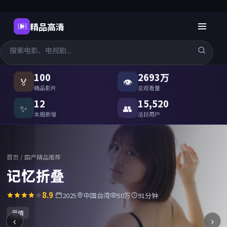
精品高清
国产精品高清在线观看
-
精品高
100
2693万
🏅
👁
精品影片
总观看量
12
15,520
✨
👥
本周新增
活跃用户
首页
/
国产精品推荐
记忆折叠
8.9
2025
中国台湾
50万
91分钟
爱情
‹
›