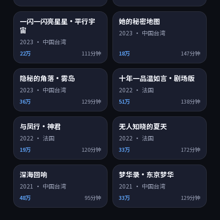
一闪一闪亮星星·平行宇
她的秘密地图
4K超清
4K超清
8.8
9.1
宙
2023
·
中国台湾
2023
·
中国台湾
22万
111分钟
18万
147分钟
隐秘的角落·雾岛
十年一品温如言·剧场版
4K超清
HD
9.2
8.2
2023
·
中国台湾
2022
·
法国
36万
129分钟
51万
138分钟
与凤行·神君
无人知晓的夏天
HD
HD
8.3
8.6
2022
·
法国
2022
·
法国
19万
120分钟
33万
172分钟
深海回响
梦华录·东京梦华
HD
HD
8.1
7.3
2021
·
中国台湾
2021
·
中国台湾
48万
95分钟
33万
129分钟