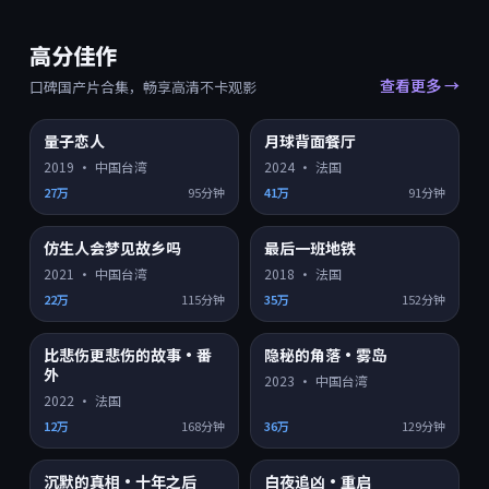
高分佳作
查看更多 →
口碑国产片合集，畅享高清不卡观影
9.4
9.4
量子恋人
月球背面餐厅
HD
HD
2019
·
中国台湾
2024
·
法国
27万
95分钟
41万
91分钟
9.4
9.4
仿生人会梦见故乡吗
最后一班地铁
HD
HD
2021
·
中国台湾
2018
·
法国
22万
115分钟
35万
152分钟
9.3
9.2
比悲伤更悲伤的故事·番
隐秘的角落·雾岛
HD
4K超清
外
2023
·
中国台湾
2022
·
法国
12万
168分钟
36万
129分钟
9.2
9.2
沉默的真相·十年之后
白夜追凶·重启
HD
HD