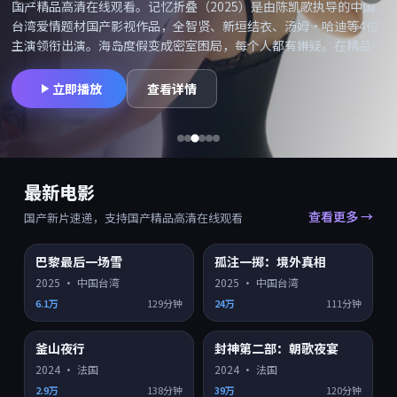
国产精品高清在线观看。记忆折叠（2025）是由陈凯歌执导的中国
台湾爱情题材国产影视作品，全智贤、新垣结衣、汤姆·哈迪等4位
主演领衔出演。海岛度假变成密室困局，每个人都有嫌疑。在精品高
清网可搜索「记忆折叠在线观看」「记忆折叠高清」并享受国产精品
高清在线观看，同类型爱情国产片持续更新。摄影与配乐备受好评，
立即播放
查看详情
适合喜欢院线质感的观众。
最新电影
查看更多 →
国产新片速递，支持国产精品高清在线观看
巴黎最后一场雪
孤注一掷：境外真相
HD
HD
7.9
7.5
2025
·
中国台湾
2025
·
中国台湾
6.1万
129分钟
24万
111分钟
釜山夜行
封神第二部：朝歌夜宴
HD
HD
7.4
7.0
2024
·
法国
2024
·
法国
2.9万
138分钟
39万
120分钟