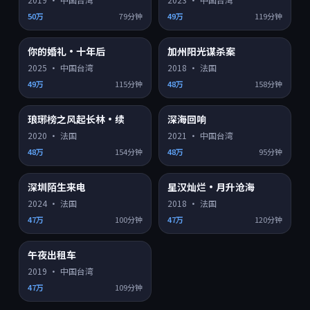
50万
79分钟
49万
119分钟
你的婚礼·十年后
加州阳光谋杀案
HD
HD
8.8
7.4
热门
热门
2025
·
中国台湾
2018
·
法国
49万
115分钟
48万
158分钟
琅琊榜之风起长林·续
深海回响
HD
HD
6.8
8.1
热门
热门
2020
·
法国
2021
·
中国台湾
48万
154分钟
48万
95分钟
深圳陌生来电
星汉灿烂·月升沧海
HD
HD
8.4
7.8
热门
热门
2024
·
法国
2018
·
法国
47万
100分钟
47万
120分钟
午夜出租车
HD
8.6
热门
2019
·
中国台湾
47万
109分钟