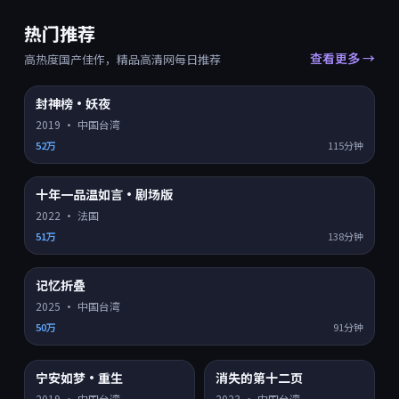
热门推荐
查看更多 →
高热度国产佳作，精品高清网每日推荐
封神榜·妖夜
HD
8.0
热门 TOP
1
2019
·
中国台湾
52万
115分钟
十年一品温如言·剧场版
HD
8.2
热门 TOP
2
2022
·
法国
51万
138分钟
记忆折叠
HD
8.9
热门 TOP
3
2025
·
中国台湾
50万
91分钟
宁安如梦·重生
消失的第十二页
HD
4K超清
8.3
7.2
热门
热门
2019
·
中国台湾
2023
·
中国台湾